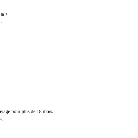
it !
e.
toyage pour plus de 18 mois.
e.